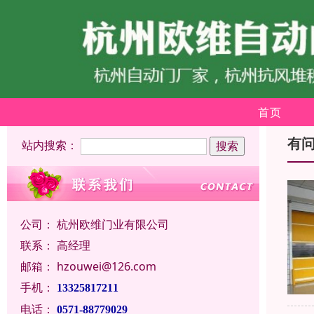
首页
有
站内搜索：
公司：
杭州欧维门业有限公司
联系：
高经理
邮箱：
hzouwei@126.com
手机：
13325817211
电话：
0571-88779029