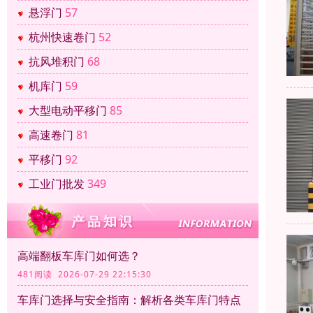
悬浮门
57
杭州快速卷门
52
抗风堆积门
68
机库门
59
大型电动平移门
85
高速卷门
81
平移门
92
工业门批发
349
高端翻板车库门如何选？
481阅读 2026-07-29 22:15:30
车库门选择与安全指南：解析各类车库门特点