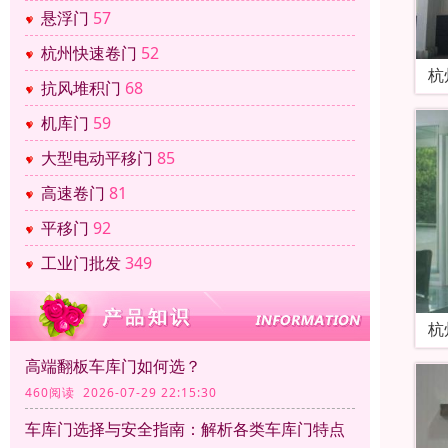
悬浮门
57
杭州快速卷门
52
杭
抗风堆积门
68
机库门
59
大型电动平移门
85
高速卷门
81
平移门
92
工业门批发
349
杭
高端翻板车库门如何选？
460阅读 2026-07-29 22:15:30
车库门选择与安全指南：解析各类车库门特点