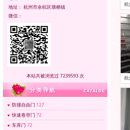
杭
地址：
杭州市余杭区塘栖镇
微信：
本站共被浏览过 7239593 次
杭
防撞自由门
127
快速卷帘门
72
车库门
72