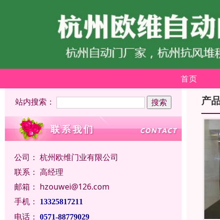
首页
产
站内搜索：
公司：
杭州欧维门业有限公司
联系：
高经理
邮箱：
hzouwei@126.com
手机：
13325817211
电话：
0571-88779029