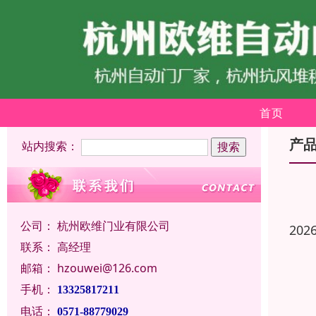
首页
产
站内搜索：
公司：
杭州欧维门业有限公司
202
联系：
高经理
邮箱：
hzouwei@126.com
手机：
13325817211
电话：
0571-88779029