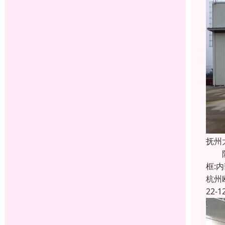
抚州
防撞
框:
杭州
22-1