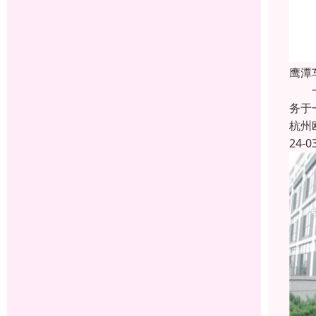
鹰潭
一家
务于
杭州
24-0