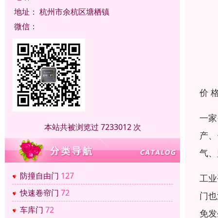
地址：
杭州市余杭区塘栖镇
微信：
价 
一家
本站共被浏览过 7233012 次
产、
气、
防撞自由门
127
工业
快速卷帘门
72
门也
车库门
72
免发