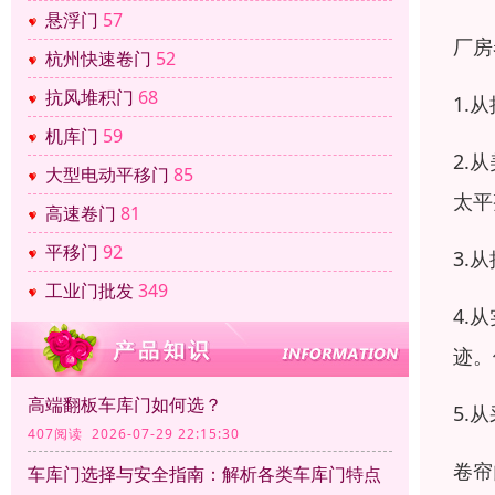
悬浮门
57
厂房
杭州快速卷门
52
抗风堆积门
68
1.
机库门
59
2.
大型电动平移门
85
太平
高速卷门
81
平移门
92
3.
工业门批发
349
4.
迹。
高端翻板车库门如何选？
5.
407阅读 2026-07-29 22:15:30
卷帘
车库门选择与安全指南：解析各类车库门特点