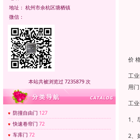
地址：
杭州市余杭区塘栖镇
微信：
价 
工业
本站共被浏览过 7235879 次
用门
工业
防撞自由门
127
1、
快速卷帘门
72
车库门
72
2、