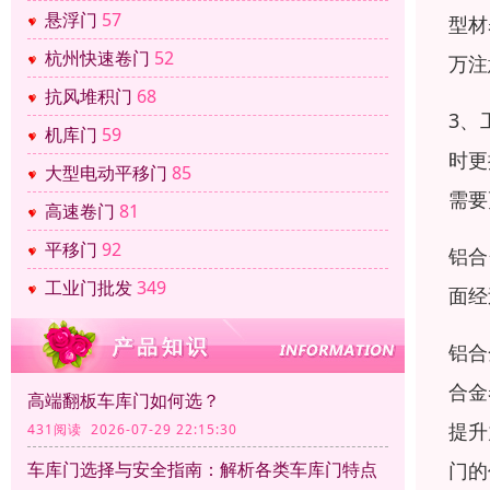
悬浮门
57
型材
杭州快速卷门
52
万注
抗风堆积门
68
3、
机库门
59
时更
大型电动平移门
85
需要
高速卷门
81
平移门
92
铝合
工业门批发
349
面经
铝合
合金
高端翻板车库门如何选？
提升
431阅读 2026-07-29 22:15:30
门的
车库门选择与安全指南：解析各类车库门特点