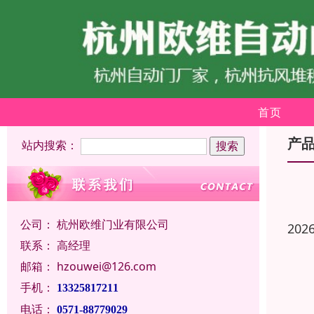
首页
产
站内搜索：
公司：
杭州欧维门业有限公司
202
联系：
高经理
邮箱：
hzouwei@126.com
手机：
13325817211
电话：
0571-88779029